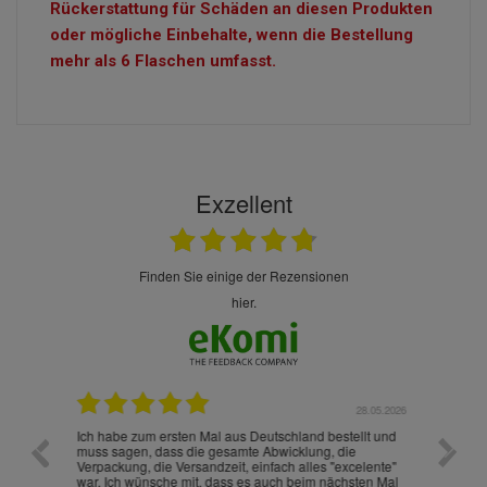
Rückerstattung für Schäden an diesen Produkten
oder mögliche Einbehalte, wenn die Bestellung
mehr als 6 Flaschen umfasst.
Exzellent
finden Sie einige der Rezensionen
hier.
.07.2026
28.05.2026
nd
Ich habe zum ersten Mal aus Deutschland bestellt und
Die War
muss sagen, dass die gesamte Abwicklung, die
gut an
Verpackung, die Versandzeit, einfach alles "excelente"
ist sch
war. Ich wünsche mit, dass es auch beim nächsten Mal