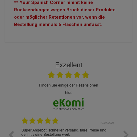
** Your Spanish Corner nimmt keine
Rücksendungen wegen Bruch dieser Produkte
oder möglicher Retentionen vor, wenn die
Bestellung mehr als 6 Flaschen umfasst.
Exzellent
finden Sie einige der Rezensionen
hier.
10.07.2026
28.05.2026
e und
Ich habe zum ersten Mal aus Deutschland bestellt und
Die 
muss sagen, dass die gesamte Abwicklung, die
gut 