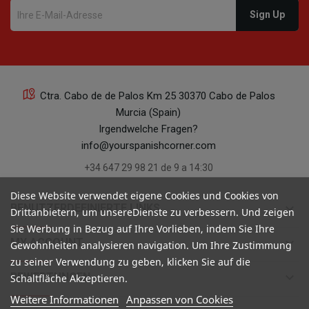
Ctra. Cabo de de Palos Km 25 30370 Cabo de Palos
Murcia (Spain)
Irgendwelche Fragen?
info@yourspanishcorner.com
+34 647 29 98 21 de 9 a 14:30
Diese Website verwendet eigene Cookies und Cookies von
keyboard_arrow_down
BENUTZERDEFINIERTE LINKS
Drittanbietern, um unsereDienste zu verbessern. Und zeigen
Sie Werbung in Bezug auf Ihre Vorlieben, indem Sie Ihre
keyboard_arrow_down
MY ACCOUNT
Gewohnheiten analysieren navigation. Um Ihre Zustimmung
zu seiner Verwendung zu geben, klicken Sie auf die
keyboard_arrow_down
BEWERTUNGEN
Schaltfläche Akzeptieren.
Weitere Informationen
Anpassen von Cookies