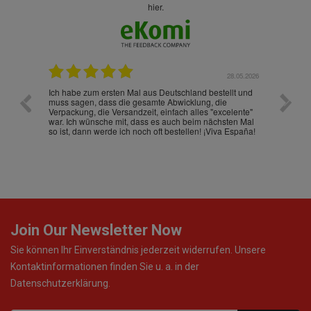
hier.
.07.2026
28.05.2026
nd
Ich habe zum ersten Mal aus Deutschland bestellt und
Die War
muss sagen, dass die gesamte Abwicklung, die
gut an
Verpackung, die Versandzeit, einfach alles "excelente"
ist sch
war. Ich wünsche mit, dass es auch beim nächsten Mal
so ist, dann werde ich noch oft bestellen! ¡Viva España!
Join Our Newsletter Now
Sie können Ihr Einverständnis jederzeit widerrufen. Unsere
Kontaktinformationen finden Sie u. a. in der
Datenschutzerklärung.