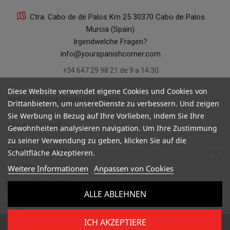
Ctra. Cabo de de Palos Km 25 30370 Cabo de Palos
Murcia (Spain)
Irgendwelche Fragen?
info@yourspanishcorner.com
+34 647 29 98 21 de 9 a 14:30
Diese Website verwendet eigene Cookies und Cookies von
keyboard_arrow_down
BENUTZERDEFINIERTE LINKS
Drittanbietern, um unsereDienste zu verbessern. Und zeigen
Sie Werbung in Bezug auf Ihre Vorlieben, indem Sie Ihre
keyboard_arrow_down
MY ACCOUNT
Gewohnheiten analysieren navigation. Um Ihre Zustimmung
zu seiner Verwendung zu geben, klicken Sie auf die
keyboard_arrow_down
BEWERTUNGEN
Schaltfläche Akzeptieren.
Weitere Informationen
Anpassen von Cookies

INFORMATIONEN
ALLE ABLEHNEN
ICH AKZEPTIERE
Copyright ©
Your Spanish Corner
. Todos los derechos reservados