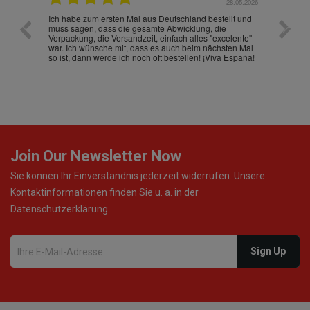
.07.2026
28.05.2026
nd
Ich habe zum ersten Mal aus Deutschland bestellt und
Die War
muss sagen, dass die gesamte Abwicklung, die
gut an
Verpackung, die Versandzeit, einfach alles "excelente"
ist sch
war. Ich wünsche mit, dass es auch beim nächsten Mal
so ist, dann werde ich noch oft bestellen! ¡Viva España!
Join Our Newsletter Now
Sie können Ihr Einverständnis jederzeit widerrufen. Unsere
Kontaktinformationen finden Sie u. a. in der
Datenschutzerklärung.