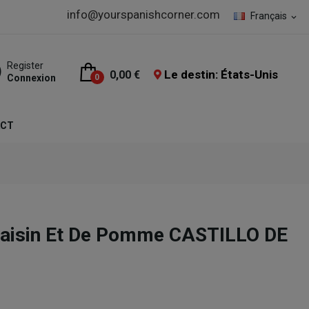
info@yourspanishcorner.com
Français
expand_more
Register
Le destin: États-Unis
0,00 €
Connexion
0
ACT
Raisin Et De Pomme CASTILLO DE