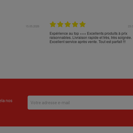
17.04.2026
16.
en Espagne et n'en
Comme d'habitude, excellent emballage, mais trans
en commander sur votre
aberrant de NOVA POST (versus FEDEX): Cabos d
 livraison et l'emballage
Palos - Alicante - Barcelone - Milan - Nice - Monobl
***
???? :-(
ela nos