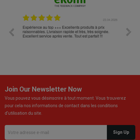
.05.2026
23.04.2026
Expérience au top +++ Excellents produits à prix
vitesse
raisonnables. Livraison rapide et très, très soignée.
Excellent service après vente. Tout est parfait !!!
Join Our Newsletter Now
Vous pouvez vous désinscrire à tout moment. Vous trouverez
pour cela nos informations de contact dans les conditions
d'utilisation du site.