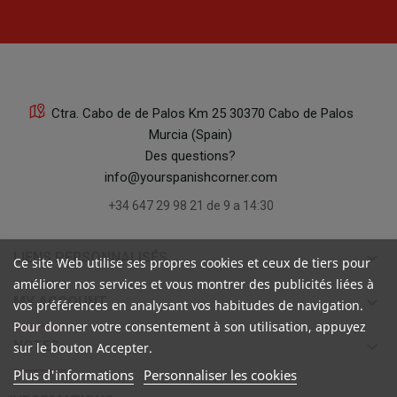
Ctra. Cabo de de Palos Km 25 30370 Cabo de Palos
Murcia (Spain)
Des questions?
info@yourspanishcorner.com
+34 647 29 98 21 de 9 a 14:30
keyboard_arrow_down
LIENS PERSONNALISÉS
Ce site Web utilise ses propres cookies et ceux de tiers pour
améliorer nos services et vous montrer des publicités liées à
keyboard_arrow_down
MY ACCOUNT
vos préférences en analysant vos habitudes de navigation.
Pour donner votre consentement à son utilisation, appuyez
keyboard_arrow_down
NOTES
sur le bouton Accepter.
Plus d'informations
Personnaliser les cookies