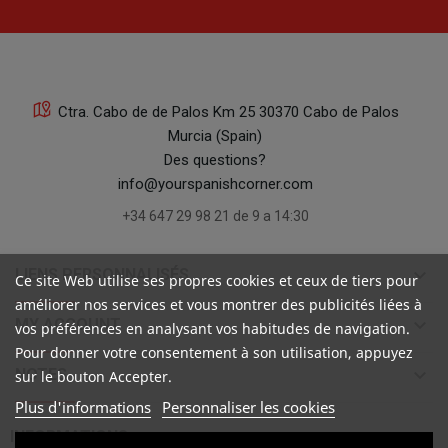
Ctra. Cabo de de Palos Km 25 30370 Cabo de Palos
Murcia (Spain)
Des questions?
info@yourspanishcorner.com
+34 647 29 98 21 de 9 a 14:30
keyboard_arrow_down
LIENS PERSONNALISÉS
Ce site Web utilise ses propres cookies et ceux de tiers pour
améliorer nos services et vous montrer des publicités liées à
keyboard_arrow_down
MY ACCOUNT
vos préférences en analysant vos habitudes de navigation.
Pour donner votre consentement à son utilisation, appuyez
keyboard_arrow_down
NOTES
sur le bouton Accepter.
Plus d'informations
Personnaliser les cookies

INFORMATIONS