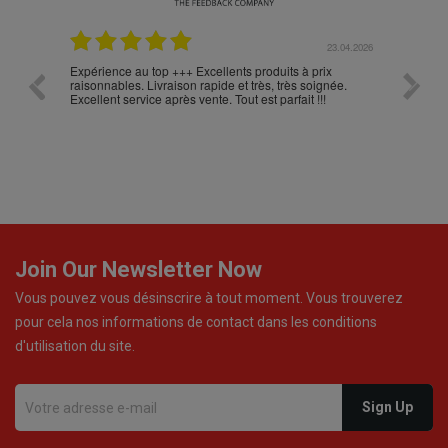
.05.2026
23.04.2026
Expérience au top +++ Excellents produits à prix
vitesse
raisonnables. Livraison rapide et très, très soignée.
Excellent service après vente. Tout est parfait !!!
Join Our Newsletter Now
Vous pouvez vous désinscrire à tout moment. Vous trouverez
pour cela nos informations de contact dans les conditions
d'utilisation du site.