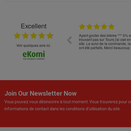
Excellent
22.04.2026
t choix
Ayant goûter des bières *** 0% 
trouvant pas sur Tours j'ai osé 
site. Le suivi de la commande, la
Voir quelques avis ici.
ont été parfaits. Merci beaucoup 
Join Our Newsletter Now
Vous pouvez vous désinscrire à tout moment. Vous trouverez pour c
informations de contact dans les conditions d'utilisation du site.