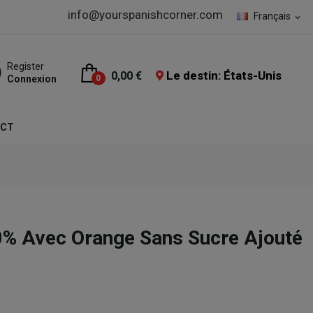
info@yourspanishcorner.com
Français
expand_more
Register
Le destin: États-Unis
0,00 €
Connexion
0
ACT
0% Avec Orange Sans Sucre Ajouté