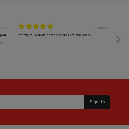
04.2026
16.04.2026
port
réactivité, sérieux et rapidité de livraison, merci
Toujour
e
command
et
votre p
durée 5
la cons
produit