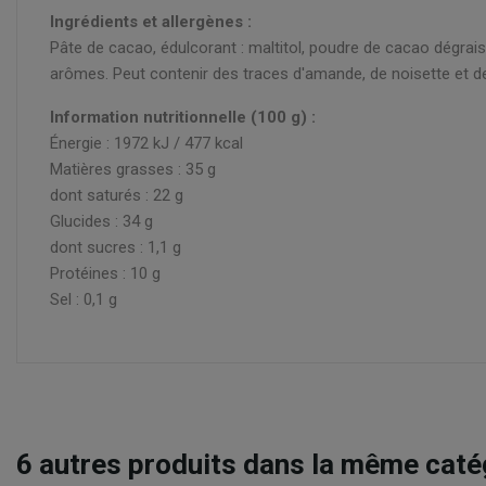
Ingrédients et allergènes :
Pâte de cacao, édulcorant : maltitol, poudre de cacao dégraiss
arômes. Peut contenir des traces d'amande, de noisette et de 
Information nutritionnelle (100 g) :
Énergie : 1972 kJ / 477 kcal
Matières grasses : 35 g
dont saturés : 22 g
Glucides : 34 g
dont sucres : 1,1 g
Protéines : 10 g
Sel : 0,1 g
6
autres produits dans la même catég