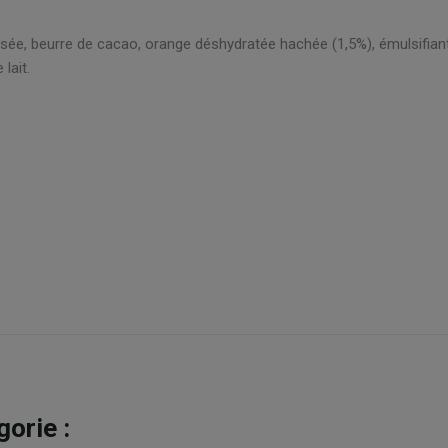
ée, beurre de cacao, orange déshydratée hachée (1,5%), émulsifiant : 
lait.
orie :