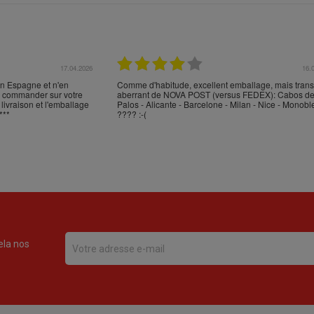
17.04.2026
16.
en Espagne et n'en
Comme d'habitude, excellent emballage, mais trans
en commander sur votre
aberrant de NOVA POST (versus FEDEX): Cabos d
 livraison et l'emballage
Palos - Alicante - Barcelone - Milan - Nice - Monobl
***
???? :-(
ela nos