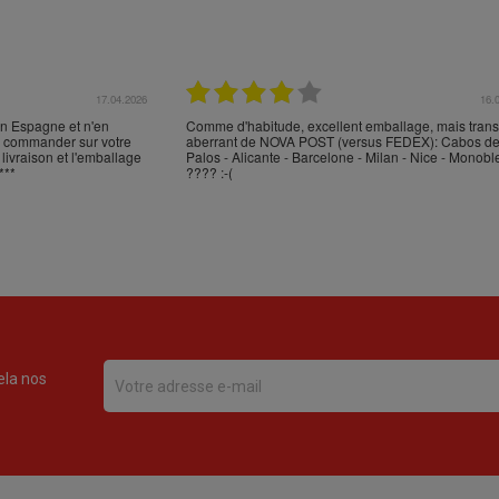
17.04.2026
16.
en Espagne et n'en
Comme d'habitude, excellent emballage, mais trans
en commander sur votre
aberrant de NOVA POST (versus FEDEX): Cabos d
 livraison et l'emballage
Palos - Alicante - Barcelone - Milan - Nice - Monobl
***
???? :-(
ela nos