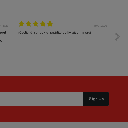
04.2026
16.04.2026
port
réactivité, sérieux et rapidité de livraison, merci
Toujour
e
command
et
votre p
durée 5
la cons
produit