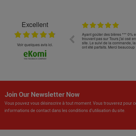
Excellent
22.04.2026
t choix
Ayant goûter des bières *** 0% 
trouvant pas sur Tours j'ai osé 
site. Le suivi de la commande, la
Voir quelques avis ici.
ont été parfaits. Merci beaucoup 
Join Our Newsletter Now
Vous pouvez vous désinscrire à tout moment. Vous trouverez pour c
informations de contact dans les conditions d'utilisation du site.