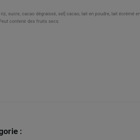
iz, sucre, cacao dégraissé, sel] cacao, lait en poudre, lait écrémé e
 Peut contenir des fruits secs.
orie :