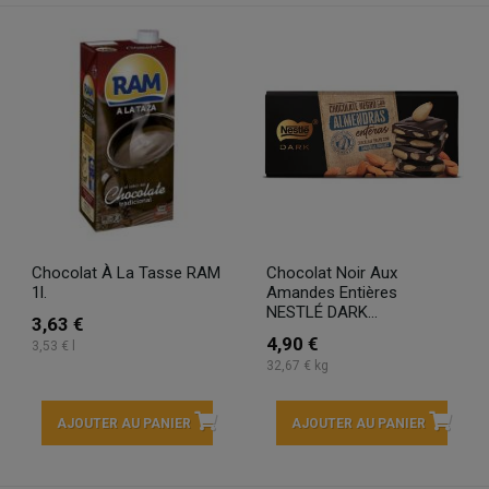
Chocolat À La Tasse RAM
Chocolat Noir Aux
1l.
Amandes Entières
NESTLÉ DARK...
3,63 €
4,90 €
3,53 € l
32,67 € kg
AJOUTER AU PANIER
AJOUTER AU PANIER