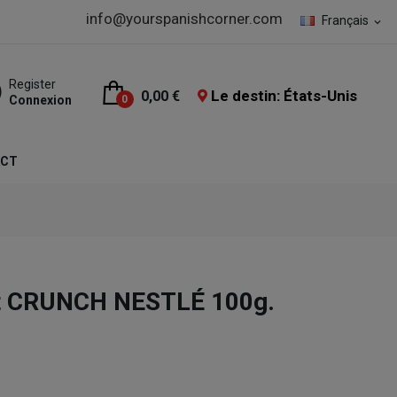
info@yourspanishcorner.com
Français
expand_more
Register
Le destin: États-Unis
0,00 €
Connexion
0
ACT
it CRUNCH NESTLÉ 100g.