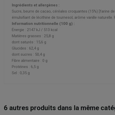
Ingrédients et allergènes :
Sucre, beurre de cacao, céréales croquantes (15%) [farine de r
émulsifiant de lécithine de tournesol, arôme vanille naturelle.
Information nutritionnelle (100 g) :
Énergie : 2147 kJ / 513 kcal
Matières grasses : 25,8 g
dont saturés : 15,6 g
Glucides : 62,4 g
dont sucres : 50,4 g
Fibre alimentaire : 0 g
Protéines : 6,5 g
Sel : 0,35 g
6
autres produits dans la même catég