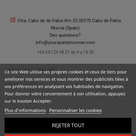
Ctra. Cabo de de Palos Km 25 30370 Cabo de Palos
Murcia (Spain)
Des questions?
info@yourspanishcorner.com
+34 647 29 98 21 de 9 a 14:30
keyboard_arrow_down
LIENS PERSONNALISÉS
Ce site Web utilise ses propres cookies et ceux de tiers pour
améliorer nos services et vous montrer des publicités liées à
keyboard_arrow_down
MY ACCOUNT
vos préférences en analysant vos habitudes de navigation.
Pour donner votre consentement à son utilisation, appuyez
keyboard_arrow_down
NOTES
sur le bouton Accepter.
Plus d'informations
Personnaliser les cookies

INFORMATIONS
REJETER TOUT