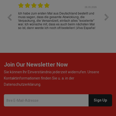
.07.2026
28.05.2026
nd
Ich habe zum ersten Mal aus Deutschland bestellt und
Die War
muss sagen, dass die gesamte Abwicklung, die
gut an
Verpackung, die Versandzeit, einfach alles "excelente"
ist sch
war. Ich wünsche mit, dass es auch beim nächsten Mal
so ist, dann werde ich noch oft bestellen! ¡Viva España!
Join Our Newsletter Now
Sie können Ihr Einverständnis jederzeit widerrufen. Unsere
Kontaktinformationen finden Sie u. a. in der
Datenschutzerklärung.