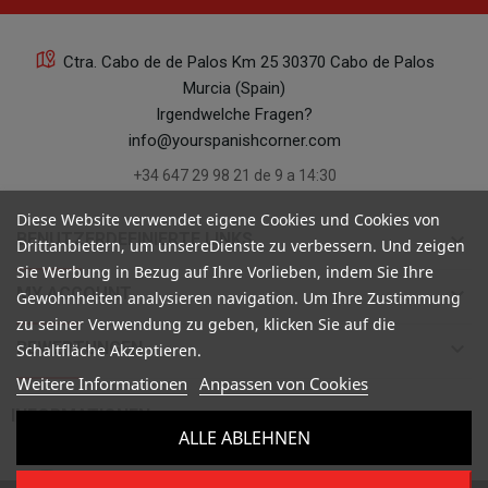
Ctra. Cabo de de Palos Km 25 30370 Cabo de Palos
Murcia (Spain)
Irgendwelche Fragen?
info@yourspanishcorner.com
+34 647 29 98 21 de 9 a 14:30
Diese Website verwendet eigene Cookies und Cookies von
keyboard_arrow_down
BENUTZERDEFINIERTE LINKS
Drittanbietern, um unsereDienste zu verbessern. Und zeigen
Sie Werbung in Bezug auf Ihre Vorlieben, indem Sie Ihre
keyboard_arrow_down
MY ACCOUNT
Gewohnheiten analysieren navigation. Um Ihre Zustimmung
zu seiner Verwendung zu geben, klicken Sie auf die
keyboard_arrow_down
BEWERTUNGEN
Schaltfläche Akzeptieren.
Weitere Informationen
Anpassen von Cookies

INFORMATIONEN
ALLE ABLEHNEN