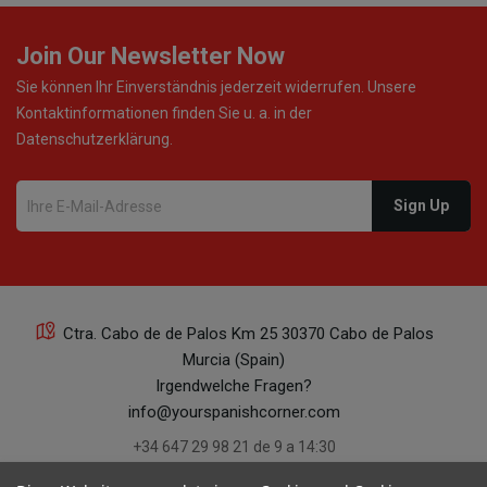
28
Join Our Newsletter Now
Sie können Ihr Einverständnis jederzeit widerrufen. Unsere
Kontaktinformationen finden Sie u. a. in der
Datenschutzerklärung.
22
Ctra. Cabo de de Palos Km 25 30370 Cabo de Palos
Murcia (Spain)
22
Irgendwelche Fragen?
info@yourspanishcorner.com
+34 647 29 98 21 de 9 a 14:30