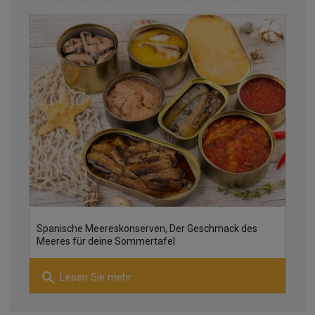
finden Sie einige der Rezensionen
30
Spanische Meereskonserven, Der Geschmack des
10
Meeres für deine Sommertafel
search
Lesen Sie mehr