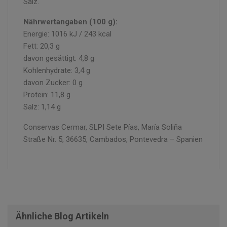
Salz.
Nährwertangaben (100 g):
Energie: 1016 kJ / 243 kcal
Fett: 20,3 g
davon gesättigt: 4,8 g
Kohlenhydrate: 3,4 g
davon Zucker: 0 g
Protein: 11,8 g
Salz: 1,14 g
Conservas Cermar, SLPI Sete Pías, María Soliña
Straße Nr. 5, 36635, Cambados, Pontevedra – Spanien
Ähnliche Blog Artikeln