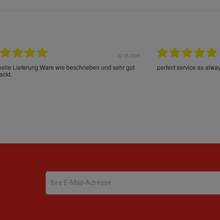
22.05.2026
21.
schrieben und sehr gut
perfect service as always