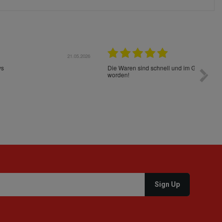
05.2026
15.05.2026
Die Waren sind schnell und im Guten Zustand geliefert
Preis s
worden!