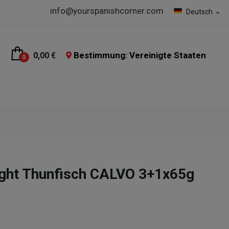
info@yourspanishcorner.com
Deutsch
expand_more
Bestimmung: Vereinigte Staaten
0,00 €
0
ight Thunfisch CALVO 3+1x65g