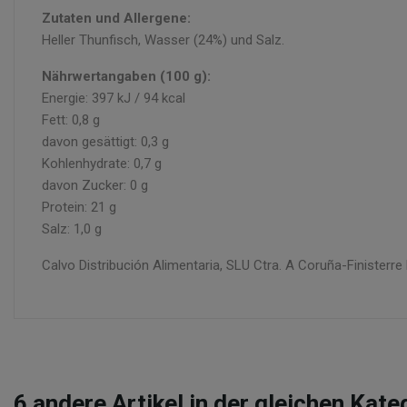
Zutaten und Allergene:
Heller Thunfisch, Wasser (24%) und Salz.
Nährwertangaben (100 g):
Energie: 397 kJ / 94 kcal
Fett: 0,8 g
davon gesättigt: 0,3 g
Kohlenhydrate: 0,7 g
davon Zucker: 0 g
Protein: 21 g
Salz: 1,0 g
Calvo Distribución Alimentaria, SLU Ctra. A Coruña-Finisterr
6
andere Artikel in der gleichen Kate