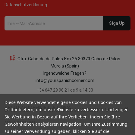
Datenschutzerklärung.
Ctra. Cabo de de Palos Km 25 30370 Cabo de Palos
Murcia (Spain)
Irgendwelche Fragen?
info@yourspanishcorner.com
+34 647 29 98 21 de 9 a 14:30
Diese Website verwendet eigene Cookies und Cookies von
keyboard_arrow_down
BENUTZERDEFINIERTE LINKS
Drittanbietern, um unsereDienste zu verbessern. Und zeigen
Sie Werbung in Bezug auf Ihre Vorlieben, indem Sie Ihre
keyboard_arrow_down
MY ACCOUNT
Gewohnheiten analysieren navigation. Um Ihre Zustimmung
zu seiner Verwendung zu geben, klicken Sie auf die