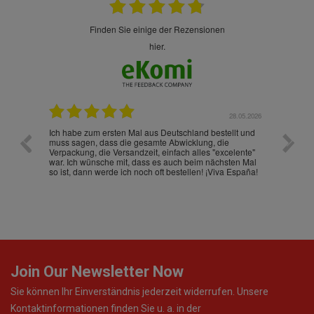
finden Sie einige der Rezensionen
hier.
.07.2026
28.05.2026
nd
Ich habe zum ersten Mal aus Deutschland bestellt und
Die War
muss sagen, dass die gesamte Abwicklung, die
gut an
Verpackung, die Versandzeit, einfach alles "excelente"
ist sch
war. Ich wünsche mit, dass es auch beim nächsten Mal
so ist, dann werde ich noch oft bestellen! ¡Viva España!
Join Our Newsletter Now
Sie können Ihr Einverständnis jederzeit widerrufen. Unsere
Kontaktinformationen finden Sie u. a. in der