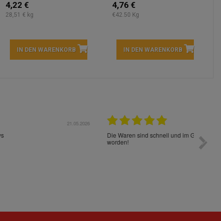
4,22 €
4,76 €
28,51 € kg
€42.50 Kg
IN DEN WARENKORB
IN DEN WARENKORB
05.2026
15.05.2026
Die Waren sind schnell und im Guten Zustand geliefert
Preis s
worden!