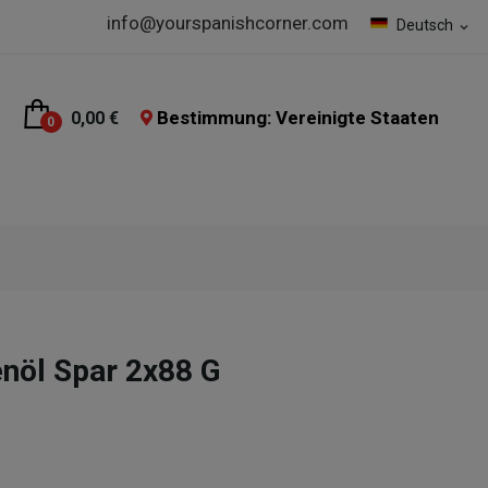
info@yourspanishcorner.com
Deutsch
expand_more
Bestimmung: Vereinigte Staaten
0,00 €
0
enöl Spar 2x88 G