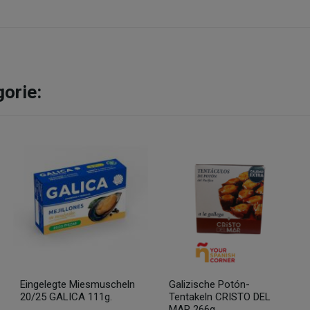
gorie:
Eingelegte Miesmuscheln
Galizische Potón-
20/25 GALICA 111g.
Tentakeln CRISTO DEL
MAR 266g.