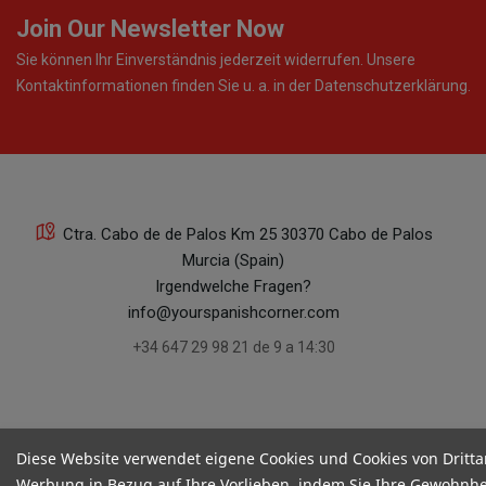
Join Our Newsletter Now
Sie können Ihr Einverständnis jederzeit widerrufen. Unsere
Kontaktinformationen finden Sie u. a. in der Datenschutzerklärung.
Ctra. Cabo de de Palos Km 25 30370 Cabo de Palos
Murcia (Spain)
Irgendwelche Fragen?
info@yourspanishcorner.com
+34 647 29 98 21 de 9 a 14:30
Diese Website verwendet eigene Cookies und Cookies von Dritta
Werbung in Bezug auf Ihre Vorlieben, indem Sie Ihre Gewohnhe