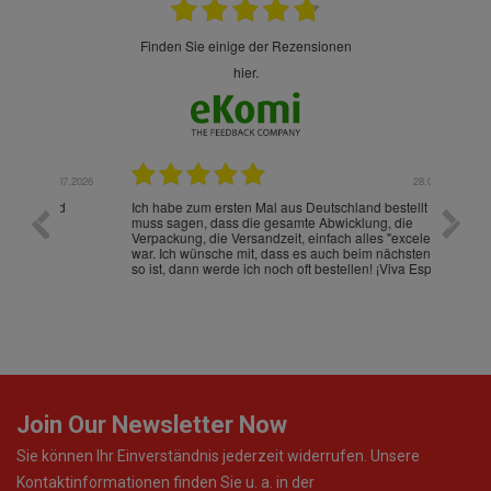
finden Sie einige der Rezensionen
hier.
.07.2026
28.05.2026
nd
Ich habe zum ersten Mal aus Deutschland bestellt und
Die War
muss sagen, dass die gesamte Abwicklung, die
gut an
Verpackung, die Versandzeit, einfach alles "excelente"
ist sch
war. Ich wünsche mit, dass es auch beim nächsten Mal
so ist, dann werde ich noch oft bestellen! ¡Viva España!
Join Our Newsletter Now
Sie können Ihr Einverständnis jederzeit widerrufen. Unsere
Kontaktinformationen finden Sie u. a. in der