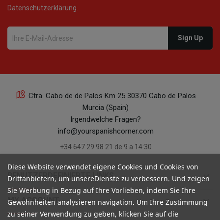
Datenschutzerklärung.
Ctra. Cabo de de Palos Km 25 30370 Cabo de Palos
Murcia (Spain)
Irgendwelche Fragen?
info@yourspanishcorner.com
+34 647 29 98 21 de 9 a 14:30
Diese Website verwendet eigene Cookies und Cookies von
keyboard_arrow_down
BENUTZERDEFINIERTE LINKS
Drittanbietern, um unsereDienste zu verbessern. Und zeigen
Sie Werbung in Bezug auf Ihre Vorlieben, indem Sie Ihre
keyboard_arrow_down
MY ACCOUNT
Gewohnheiten analysieren navigation. Um Ihre Zustimmung
zu seiner Verwendung zu geben, klicken Sie auf die