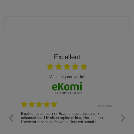
Excellent
Voir quelques avis ici.
.05.2026
23.04.2026
Expérience au top +++ Excellents produits à prix
vitesse
raisonnables. Livraison rapide et très, très soignée.
Excellent service après vente. Tout est parfait !!!