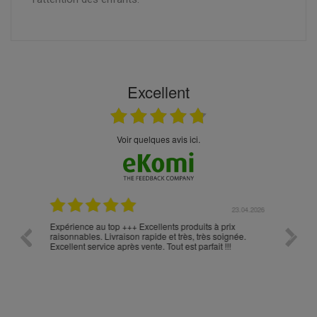
Excellent
Voir quelques avis ici.
.05.2026
23.04.2026
Expérience au top +++ Excellents produits à prix
vitesse
raisonnables. Livraison rapide et très, très soignée.
Excellent service après vente. Tout est parfait !!!