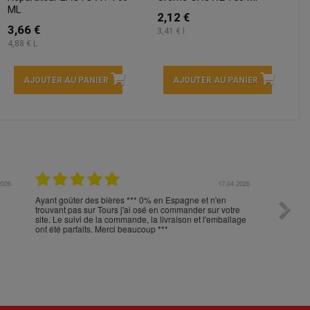
ML
2,12 €
3,66 €
3,41 € l
4,88 € L
AJOUTER AU PANIER
AJOUTER AU PANIER
04.2026
16.04.2026
port
réactivité, sérieux et rapidité de livraison, merci
Toujour
e
command
et
votre p
durée 5
la cons
produit