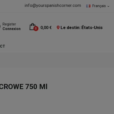
info@yourspanishcorner.com
Français
expand_more
Register
Le destin: États-Unis
0,00 €
Connexion
0
ACT
 CROWE 750 Ml