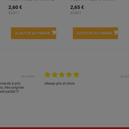
2,60 €
2,65 €
€3.81 l
€3.80 l
AJOUTER AU PANIER
AJOUTER AU PANIER
17.04.2026
16.
en Espagne et n'en
Comme d'habitude, excellent emballage, mais trans
en commander sur votre
aberrant de NOVA POST (versus FEDEX): Cabos d
 livraison et l'emballage
Palos - Alicante - Barcelone - Milan - Nice - Monobl
***
???? :-(