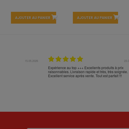
AJOUTER AU PANIER
AJOUTER AU PANIER
17.04.2026
16.
en Espagne et n'en
Comme d'habitude, excellent emballage, mais trans
en commander sur votre
aberrant de NOVA POST (versus FEDEX): Cabos d
 livraison et l'emballage
Palos - Alicante - Barcelone - Milan - Nice - Monobl
***
???? :-(