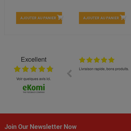
AJOUTER AU PANIER
AJOUTER AU PANIER
Excellent
22.04.2026
t choix
Ayant goûter des bières *** 0% 
trouvant pas sur Tours j'ai osé 
site. Le suivi de la commande, la
Voir quelques avis ici.
ont été parfaits. Merci beaucoup 
Join Our Newsletter Now