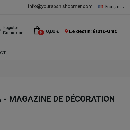
info@yourspanishcorner.com
Français
expand_more
Register
Le destin: États-Unis
0,00 €
Connexion
0
ACT
 - MAGAZINE DE DÉCORATION