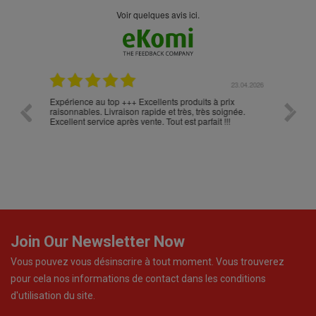
Voir quelques avis ici.
.05.2026
23.04.2026
Expérience au top +++ Excellents produits à prix
vitesse
raisonnables. Livraison rapide et très, très soignée.
Excellent service après vente. Tout est parfait !!!
Join Our Newsletter Now
Vous pouvez vous désinscrire à tout moment. Vous trouverez
pour cela nos informations de contact dans les conditions
d'utilisation du site.