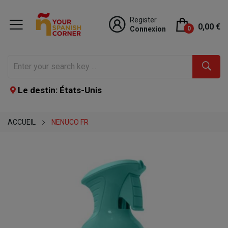
Register
0,00 €
Connexion
0
Le destin: États-Unis
ACCUEIL
NENUCO FR