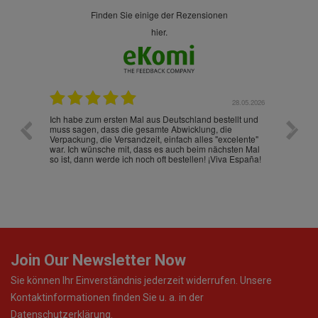
finden Sie einige der Rezensionen
hier.
.07.2026
28.05.2026
nd
Ich habe zum ersten Mal aus Deutschland bestellt und
Die War
muss sagen, dass die gesamte Abwicklung, die
gut an
Verpackung, die Versandzeit, einfach alles "excelente"
ist sch
war. Ich wünsche mit, dass es auch beim nächsten Mal
so ist, dann werde ich noch oft bestellen! ¡Viva España!
Join Our Newsletter Now
Sie können Ihr Einverständnis jederzeit widerrufen. Unsere
Kontaktinformationen finden Sie u. a. in der
Datenschutzerklärung.