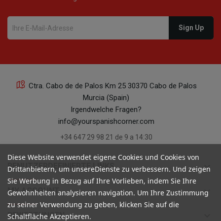
Ctra. Cabo de de Palos Km 25 30370 Cabo de Palos
Murcia (Spain)
Irgendwelche Fragen?
info@yourspanishcorner.com
+34 647 29 98 21 de 9 a 14:30
Diese Website verwendet eigene Cookies und Cookies von
keyboard_arrow_down
BENUTZERDEFINIERTE LINKS
Drittanbietern, um unsereDienste zu verbessern. Und zeigen
Sie Werbung in Bezug auf Ihre Vorlieben, indem Sie Ihre
keyboard_arrow_down
MY ACCOUNT
Gewohnheiten analysieren navigation. Um Ihre Zustimmung
zu seiner Verwendung zu geben, klicken Sie auf die
keyboard_arrow_down
BEWERTUNGEN
Schaltfläche Akzeptieren.