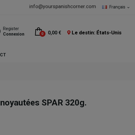
info@yourspanishcorner.com
Français
expand_more
Register
Le destin: États-Unis
0,00 €
Connexion
0
ACT
énoyautées SPAR 320g.