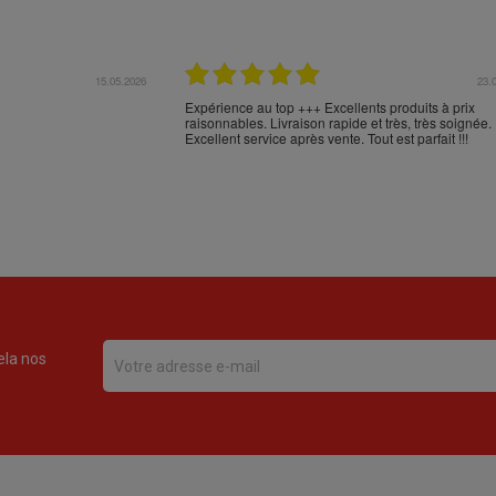
17.04.2026
16.
en Espagne et n'en
Comme d'habitude, excellent emballage, mais trans
en commander sur votre
aberrant de NOVA POST (versus FEDEX): Cabos d
 livraison et l'emballage
Palos - Alicante - Barcelone - Milan - Nice - Monobl
***
???? :-(
ela nos