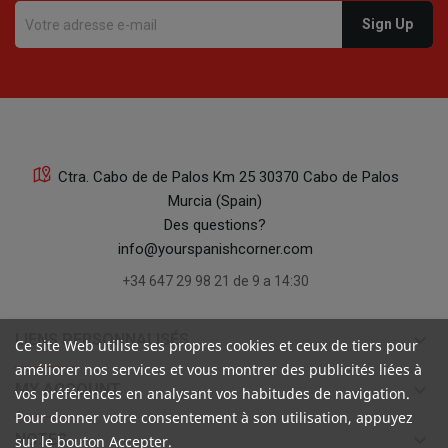
Ctra. Cabo de de Palos Km 25 30370 Cabo de Palos
Murcia (Spain)
Des questions?
info@yourspanishcorner.com
+34 647 29 98 21 de 9 a 14:30
keyboard_arrow_down
LIENS PERSONNALISÉS
Ce site Web utilise ses propres cookies et ceux de tiers pour
améliorer nos services et vous montrer des publicités liées à
keyboard_arrow_down
MY ACCOUNT
vos préférences en analysant vos habitudes de navigation.
Pour donner votre consentement à son utilisation, appuyez
keyboard_arrow_down
NOTES
sur le bouton Accepter.