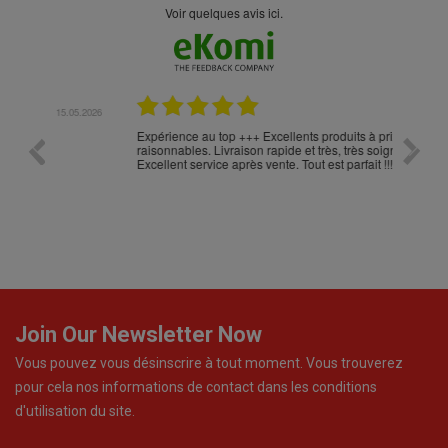
Voir quelques avis ici.
.05.2026
23.04.2026
Expérience au top +++ Excellents produits à prix
vitesse
raisonnables. Livraison rapide et très, très soignée.
Excellent service après vente. Tout est parfait !!!
Join Our Newsletter Now
Vous pouvez vous désinscrire à tout moment. Vous trouverez
pour cela nos informations de contact dans les conditions
d'utilisation du site.