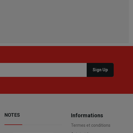
24
15
23
NOTES
Informations
Termes et conditions