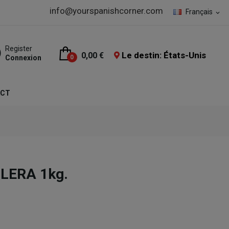
info@yourspanishcorner.com
Français
expand_more
Register
Le destin: États-Unis
0,00 €
Connexion
0
ACT
LLERA 1kg.