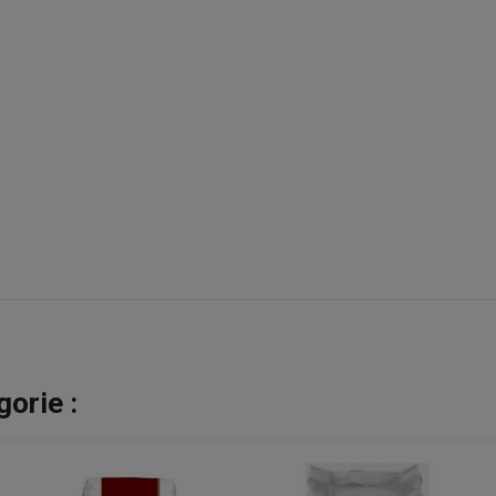
orie :