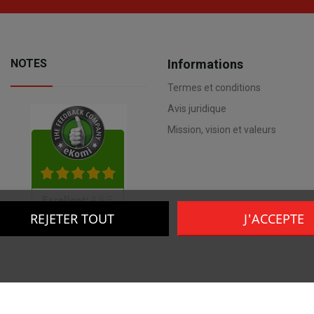
NOTES
Informations
Termes et conditions
Avis juridique
Mission, vision et valeurs
REJETER TOUT
J'ACCEPTE