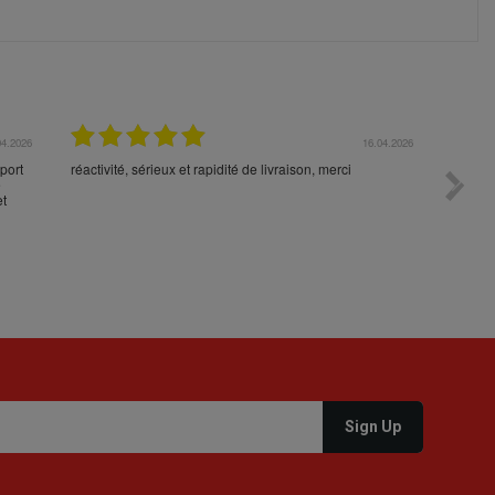
04.2026
16.04.2026
port
réactivité, sérieux et rapidité de livraison, merci
Toujour
e
command
et
votre p
durée 5
la cons
produit