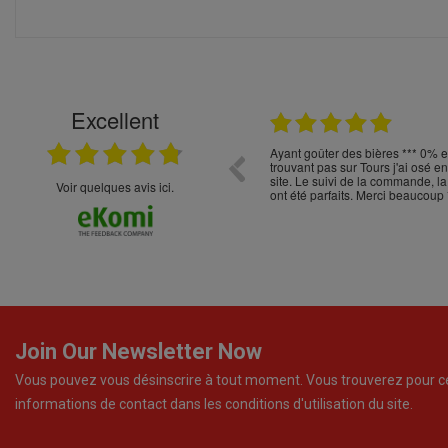
Excellent
22.04.2026
t choix
Ayant goûter des bières *** 0% 
trouvant pas sur Tours j'ai osé 
site. Le suivi de la commande, la
Voir quelques avis ici.
ont été parfaits. Merci beaucoup 
Join Our Newsletter Now
Vous pouvez vous désinscrire à tout moment. Vous trouverez pour c
informations de contact dans les conditions d'utilisation du site.