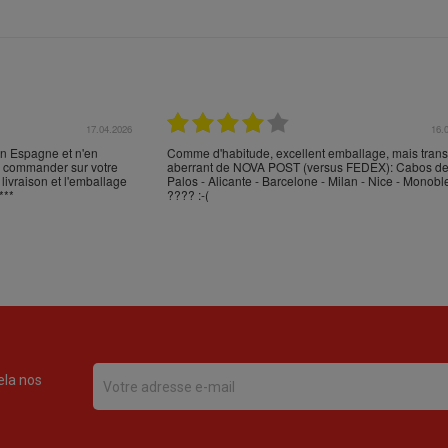
17.04.2026
16.
en Espagne et n'en
Comme d'habitude, excellent emballage, mais trans
en commander sur votre
aberrant de NOVA POST (versus FEDEX): Cabos d
 livraison et l'emballage
Palos - Alicante - Barcelone - Milan - Nice - Monobl
***
???? :-(
ela nos