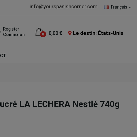
info@yourspanishcorner.com
Français
expand_more
Register
Le destin: États-Unis
0,00 €
Connexion
0
ACT
 Sucré LA LECHERA Nestlé 740g