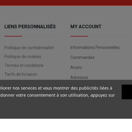
LIENS PERSONNALISÉS
MY ACCOUNT
Informations Personnelles
Politique de confidentialité
Politique de cookies
Commandes
Termes et conditions
Avoirs
Tarifs de livraison
Adresses
liorer nos services et vous montrer des publicités liées à
Bons De Réduction
 donner votre consentement à son utilisation, appuyez sur
Copyright ©
Your Spanish Corner
. Todos los derechos reservados