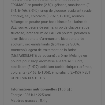
FROMAGE en poudre (2 %)), gélatine, stabilisants (E-
341, E-466, E-340), sirop de glucose, acidulant (acide
citrique), sel, colorants (E-161b, E-100), arômes.
Mélange en poudre pour base biscuitée : farine de
BLÉ, sucre, beurre de palme, sirop de glucose et de
fructose, lactosérum de LAIT en poudre, poudres à
lever (bicarbonate d'ammonium, bicarbonate de
sodium), sel, émulsifiants (lécithine de SOJA,
tournesol), agent de traitement de la farine
(METABISULFITE de sodium) , arôme. Mélange en
poudre pour sirop aromatisé à la fraise : Sucre,
stabilisant (E-407), acidulant (acide citrique), arômes,
colorants (E-163, E-150d), émulsifiant (E-450). PEUT
CONTENIR DES ŒUFS.
Informations nutritionnelles (100 g) :
Énergie : 936 kJ / 225 kcal
Matières grasses : 8,4 g