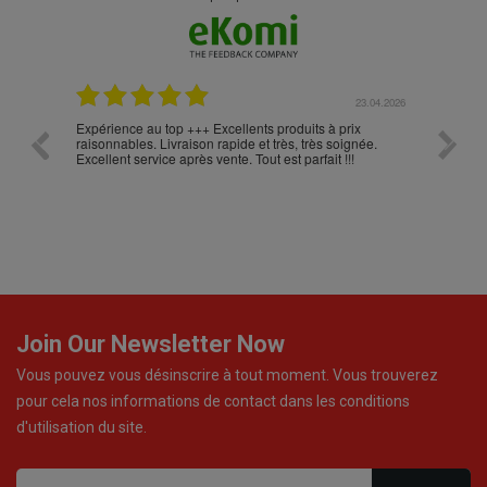
.05.2026
23.04.2026
Expérience au top +++ Excellents produits à prix
vitesse
raisonnables. Livraison rapide et très, très soignée.
Excellent service après vente. Tout est parfait !!!
Join Our Newsletter Now
Vous pouvez vous désinscrire à tout moment. Vous trouverez
pour cela nos informations de contact dans les conditions
d'utilisation du site.