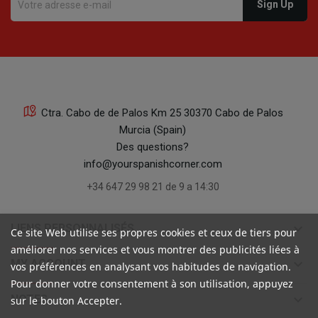
Ctra. Cabo de de Palos Km 25 30370 Cabo de Palos
Murcia (Spain)
Des questions?
info@yourspanishcorner.com
+34 647 29 98 21 de 9 a 14:30
keyboard_arrow_down
LIENS PERSONNALISÉS
Ce site Web utilise ses propres cookies et ceux de tiers pour
améliorer nos services et vous montrer des publicités liées à
keyboard_arrow_down
MY ACCOUNT
vos préférences en analysant vos habitudes de navigation.
Pour donner votre consentement à son utilisation, appuyez
keyboard_arrow_down
NOTES
sur le bouton Accepter.