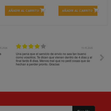
AÑADIR AL CARRITO
AÑADIR AL CARRITO
05.2026
15.05.2026
s
Una pena que el servicio de envio no sea tan bueno
Paquet
como vosotros. Te dicen que vienen dentro de 4 dias y al
impeca
final tardo 8 dias. Menos mal que no pedí cosas que se
hechan a perder pronto. Gracias