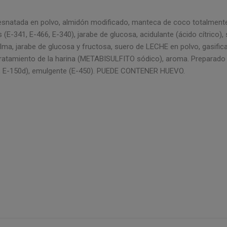
snatada en polvo, almidón modificado, manteca de coco totalmente 
 (E-341, E-466, E-340), jarabe de glucosa, acidulante (ácido cítrico)
lma, jarabe de glucosa y fructosa, suero de LECHE en polvo, gasific
e tratamiento de la harina (METABISULFITO sódico), aroma. Preparado 
163, E-150d), emulgente (E-450). PUEDE CONTENER HUEVO.