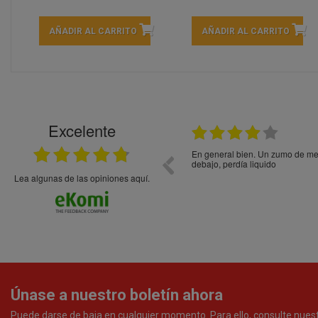
AÑADIR AL CARRITO
AÑADIR AL CARRITO
Excelente
21.05.2026
En general bien. Un zumo de mel
debajo, perdía liquido
Lea algunas de las opiniones aquí.
Únase a nuestro boletín ahora
Puede darse de baja en cualquier momento. Para ello, consulte nues