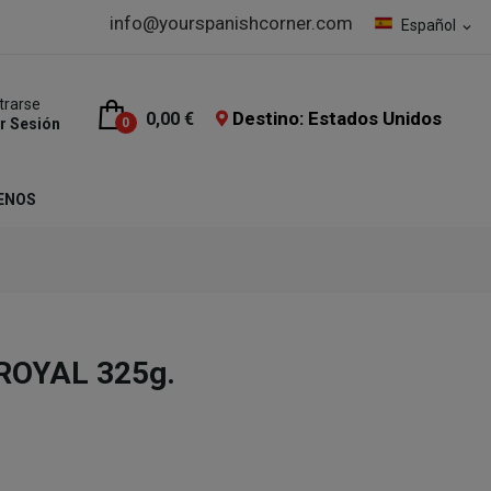
info@yourspanishcorner.com
Español
expand_more
trarse
Destino: Estados Unidos
0,00 €
ar Sesión
0
ENOS
 ROYAL 325g.