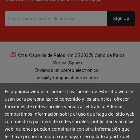
Ctra. Cabo de de Palos Km 25 30370 Cabo de Palos
Murcia (Spain)
Envíenos un correo electrónico:
info@yourspanishcorner.com
+34 647 29 98 21 de 9 a 14:30
Esta página web usa cookies. Las cookies de este sitio web se
usan para personalizar el contenido y los anuncios, ofrecer
keyboard_arrow_down
ENLACES
funciones de redes sociales y analizar el tráfico. Además,
compartimos información sobre el uso que haga del sitio web
keyboard_arrow_down
MI CUENTA
con nuestros partners de redes sociales, publicidad y análisis
web, quienes pueden combinarla con otra información que
keyboard_arrow_down
VALORACIONES
les haya proporcionado o que hayan recopilado a partir del