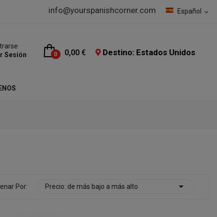
info@yourspanishcorner.com
Español
expand_more
trarse
Destino: Estados Unidos
0,00 €
ar Sesión
0
ENOS

enar Por:
Precio: de más bajo a más alto