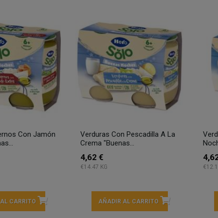
iernos Con Jamón
Verduras Con Pescadilla A La
Verd
as...
Crema "Buenas...
Noch
4,62 €
4,6
€14.47 KG
€12.1
 AL CARRITO
AÑADIR AL CARRITO