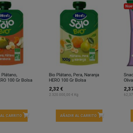
Nue
 Plátano,
Bio Plátano, Pera, Naranja
Snac
ERO 100 Gr Bolsa
HERO 100 Gr Bolsa
Oliva
2,32 €
2,3
2.320.000,00 € Kg
62,37
 AL CARRITO
AÑADIR AL CARRITO