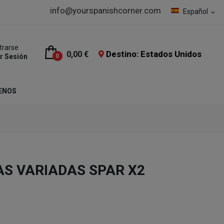
info@yourspanishcorner.com
Español
expand_more
trarse
Destino: Estados Unidos
0,00 €
ar Sesión
0
ENOS
AS VARIADAS SPAR X2