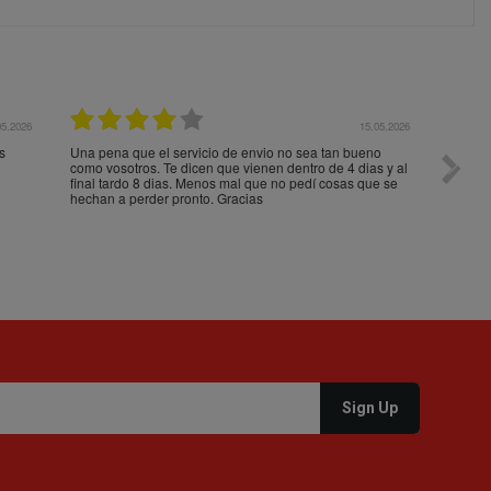
05.2026
15.05.2026
s
Una pena que el servicio de envio no sea tan bueno
Paquet
como vosotros. Te dicen que vienen dentro de 4 dias y al
impeca
final tardo 8 dias. Menos mal que no pedí cosas que se
hechan a perder pronto. Gracias