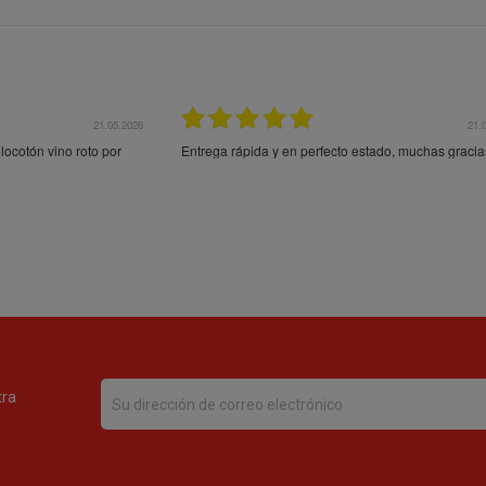
21.05.2026
21.
ocotón vino roto por
Entrega rápida y en perfecto estado, muchas gracia
tra