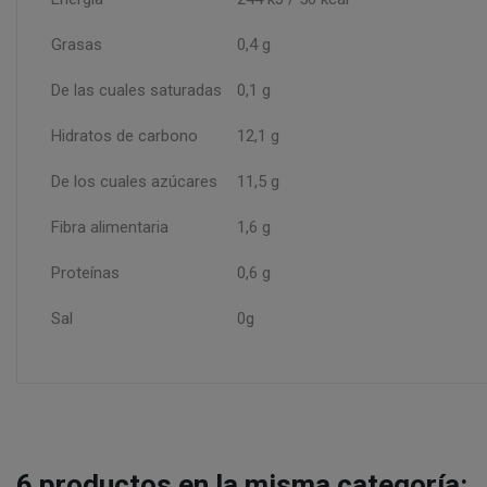
Grasas
0,4 g
De las cuales saturadas
0,1 g
Hidratos de carbono
12,1 g
De los cuales azúcares
11,5 g
Fibra alimentaria
1,6 g
Proteínas
0,6 g
Sal
0g
6
productos en la misma categoría: