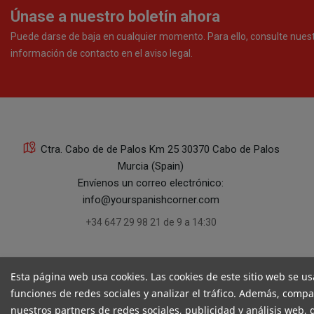
Únase a nuestro boletín ahora
Puede darse de baja en cualquier momento. Para ello, consulte nues
información de contacto en el aviso legal.
Ctra. Cabo de de Palos Km 25 30370 Cabo de Palos
Murcia (Spain)
Envíenos un correo electrónico:
info@yourspanishcorner.com
+34 647 29 98 21 de 9 a 14:30
Esta página web usa cookies. Las cookies de este sitio web se us
funciones de redes sociales y analizar el tráfico. Además, comp
nuestros partners de redes sociales, publicidad y análisis web