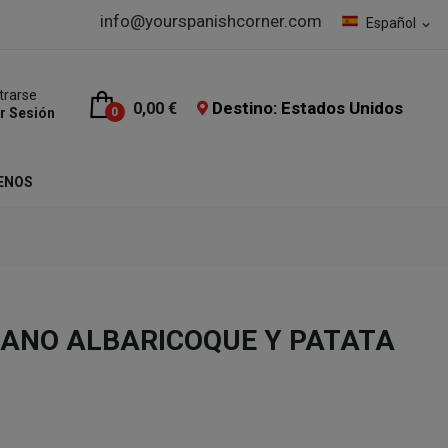
info@yourspanishcorner.com
Español
expand_more
trarse
Destino: Estados Unidos
0,00 €
ar Sesión
0
ENOS
TANO ALBARICOQUE Y PATATA