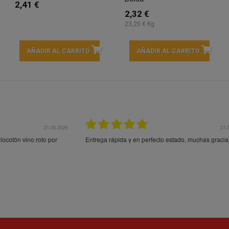
2,41 €
2,32 €
23,20 € Kg
AÑADIR AL CARRITO
AÑADIR AL CARRITO
21.05.2026
21.
ocotón vino roto por
Entrega rápida y en perfecto estado, muchas gracia