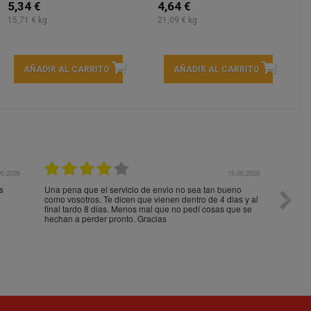
5,34 €
4,64 €
15,71 € kg
21,09 € kg
AÑADIR AL CARRITO
AÑADIR AL CARRITO
05.2026
15.05.2026
s
Una pena que el servicio de envio no sea tan bueno
Paquet
como vosotros. Te dicen que vienen dentro de 4 dias y al
impeca
final tardo 8 dias. Menos mal que no pedí cosas que se
hechan a perder pronto. Gracias