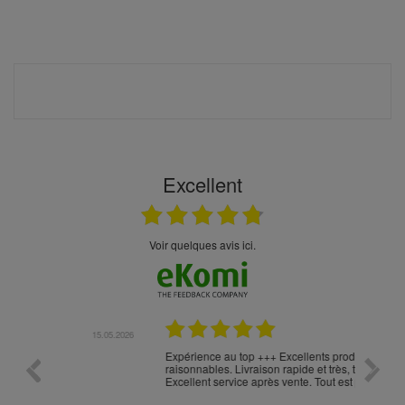
Excellent
Voir quelques avis ici.
.05.2026
23.04.2026
Expérience au top +++ Excellents produits à prix
vitesse
raisonnables. Livraison rapide et très, très soignée.
Excellent service après vente. Tout est parfait !!!