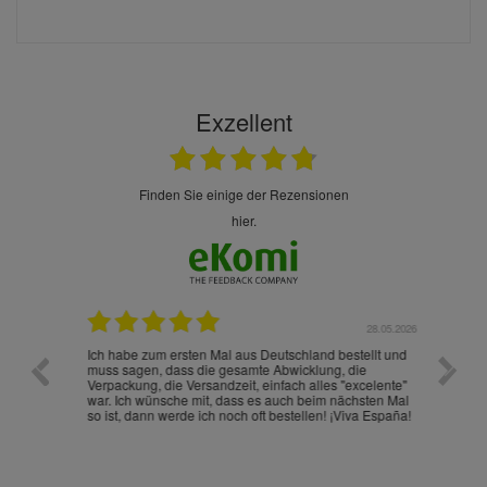
Exzellent
finden Sie einige der Rezensionen
hier.
.07.2026
28.05.2026
nd
Ich habe zum ersten Mal aus Deutschland bestellt und
Die War
muss sagen, dass die gesamte Abwicklung, die
gut an
Verpackung, die Versandzeit, einfach alles "excelente"
ist sch
war. Ich wünsche mit, dass es auch beim nächsten Mal
so ist, dann werde ich noch oft bestellen! ¡Viva España!