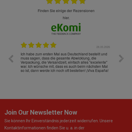
finden Sie einige der Rezensionen
hier.
.07.2026
28.05.2026
nd
Ich habe zum ersten Mal aus Deutschland bestellt und
Die War
muss sagen, dass die gesamte Abwicklung, die
gut an
Verpackung, die Versandzeit, einfach alles "excelente"
ist sch
war. Ich wünsche mit, dass es auch beim nächsten Mal
so ist, dann werde ich noch oft bestellen! ¡Viva España!
Join Our Newsletter Now
Sie können Ihr Einverständnis jederzeit widerrufen. Unsere
Kontaktinformationen finden Sie u. a. in der