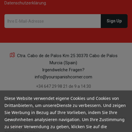
Datenschutzerklärung.
Ctra. Cabo de de Palos Km 25 30370 Cabo de Palos
Murcia (Spain)
Irgendwelche Fragen?
info@yourspanishcorner.com
+34 647 29 98 21 de 9 a 14:30
Diese Website verwendet eigene Cookies und Cookies von
keyboard_arrow_down
BENUTZERDEFINIERTE LINKS
Drittanbietern, um unsereDienste zu verbessern. Und zeigen
Sie Werbung in Bezug auf Ihre Vorlieben, indem Sie Ihre
keyboard_arrow_down
MY ACCOUNT
Gewohnheiten analysieren navigation. Um Ihre Zustimmung
zu seiner Verwendung zu geben, klicken Sie auf die