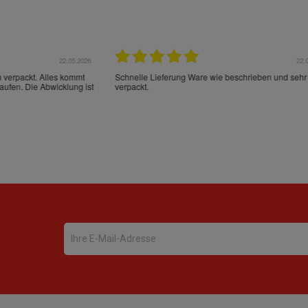
22.05.2026
21.
schrieben und sehr gut
perfect service as always