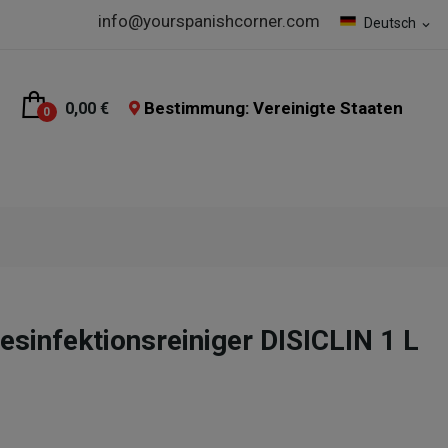
info@yourspanishcorner.com
Deutsch
expand_more
Bestimmung: Vereinigte Staaten
0,00 €
0
esinfektionsreiniger DISICLIN 1 L