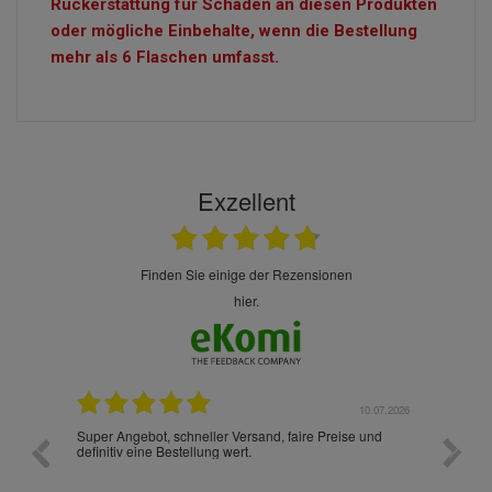
Rückerstattung für Schäden an diesen Produkten
oder mögliche Einbehalte, wenn die Bestellung
mehr als 6 Flaschen umfasst.
Exzellent
finden Sie einige der Rezensionen
hier.
10.07.2026
28.05.2026
e und
Ich habe zum ersten Mal aus Deutschland bestellt und
Die 
muss sagen, dass die gesamte Abwicklung, die
gut 
Verpackung, die Versandzeit, einfach alles "excelente"
ist 
war. Ich wünsche mit, dass es auch beim nächsten Mal