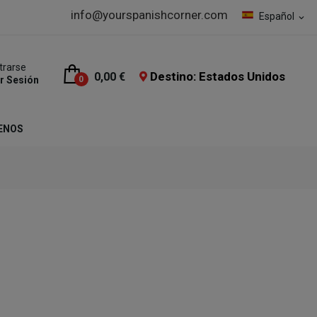
info@yourspanishcorner.com
Español
expand_more
trarse
Destino: Estados Unidos
0,00 €
ar Sesión
0
ENOS