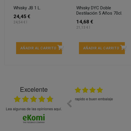
Whisky JB 1 L.
Whisky DYC Doble
Destilación 5 Años 70cl.
24,45 €
14,68 €
24,54 € l
21,13 € l
AÑADIR AL CARRITO
AÑADIR AL CARRITO
Excelente
21.05.2026
En general bien. Un zumo de mel
debajo, perdía liquido
Lea algunas de las opiniones aquí.