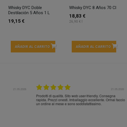
Whisky DYC Doble
Whisky DYC 8 Años 70 Cl
Destilación 5 Años 1 L
18,83 €
19,15 €
26,90 € l
AÑADIR AL CARRITO
AÑADIR AL CARRITO
21.05.2026
21.
ocotón vino roto por
Entrega rápida y en perfecto estado, muchas gracia