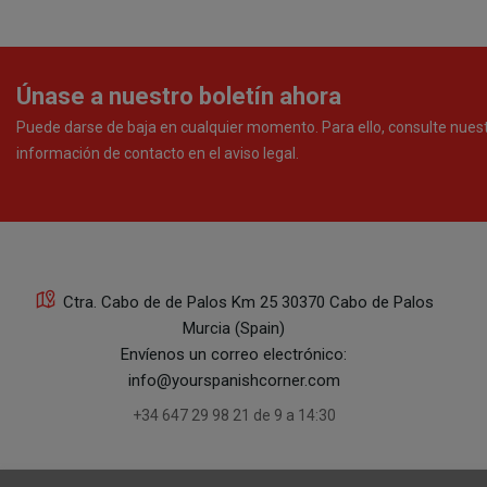
Únase a nuestro boletín ahora
Puede darse de baja en cualquier momento. Para ello, consulte nues
información de contacto en el aviso legal.
Ctra. Cabo de de Palos Km 25 30370 Cabo de Palos
Murcia (Spain)
Envíenos un correo electrónico:
info@yourspanishcorner.com
+34 647 29 98 21 de 9 a 14:30