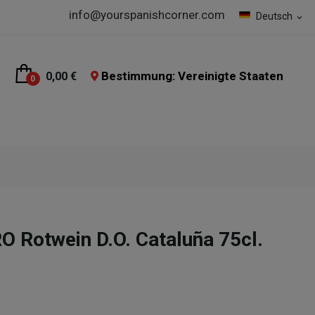
info@yourspanishcorner.com
Deutsch
expand_more
Bestimmung: Vereinigte Staaten
0,00 €
0
Rotwein D.O. Cataluña 75cl.