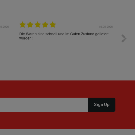
05.2026
15.05.2026
Die Waren sind schnell und im Guten Zustand geliefert
Preis s
worden!