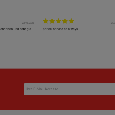
22.05.2026
21.
schrieben und sehr gut
perfect service as always