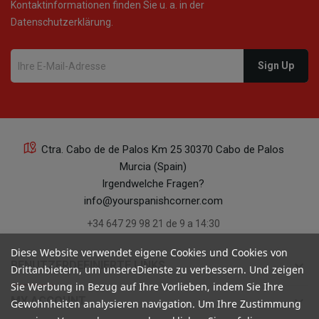
Kontaktinformationen finden Sie u. a. in der
Datenschutzerklärung.
Ctra. Cabo de de Palos Km 25 30370 Cabo de Palos
Murcia (Spain)
Irgendwelche Fragen?
info@yourspanishcorner.com
+34 647 29 98 21 de 9 a 14:30
Diese Website verwendet eigene Cookies und Cookies von
keyboard_arrow_down
BENUTZERDEFINIERTE LINKS
Drittanbietern, um unsereDienste zu verbessern. Und zeigen
Sie Werbung in Bezug auf Ihre Vorlieben, indem Sie Ihre
keyboard_arrow_down
MY ACCOUNT
Gewohnheiten analysieren navigation. Um Ihre Zustimmung