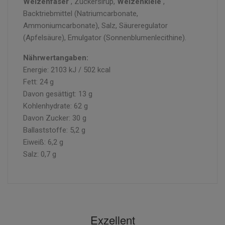
Weizenfaser
, Zuckersirup,
Weizenkleie
,
Backtriebmittel (Natriumcarbonate,
Ammoniumcarbonate), Salz, Säureregulator
(Apfelsäure), Emulgator (Sonnenblumenlecithine).
Nährwertangaben:
Energie: 2103 kJ / 502 kcal
Fett: 24 g
Davon gesättigt: 13 g
Kohlenhydrate: 62 g
Davon Zucker: 30 g
Ballaststoffe: 5,2 g
Eiweiß: 6,2 g
Salz: 0,7 g
Exzellent