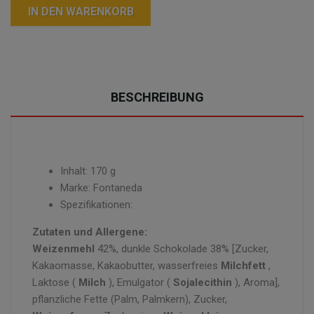
IN DEN WARENKORB
BESCHREIBUNG
Inhalt: 170 g
Marke: Fontaneda
Spezifikationen:
Zutaten und Allergene:
Weizenmehl
42%, dunkle Schokolade 38% [Zucker,
Kakaomasse, Kakaobutter, wasserfreies
Milchfett
,
Laktose (
Milch
), Emulgator (
Sojalecithin
), Aroma],
pflanzliche Fette (Palm, Palmkern), Zucker,