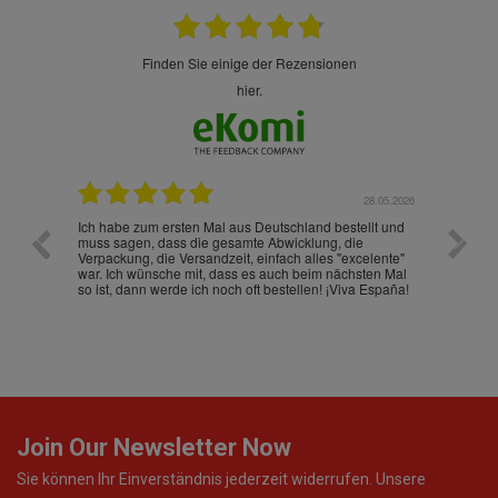
finden Sie einige der Rezensionen
hier.
.07.2026
28.05.2026
nd
Ich habe zum ersten Mal aus Deutschland bestellt und
Die War
muss sagen, dass die gesamte Abwicklung, die
gut an
Verpackung, die Versandzeit, einfach alles "excelente"
ist sch
war. Ich wünsche mit, dass es auch beim nächsten Mal
so ist, dann werde ich noch oft bestellen! ¡Viva España!
Join Our Newsletter Now
Sie können Ihr Einverständnis jederzeit widerrufen. Unsere