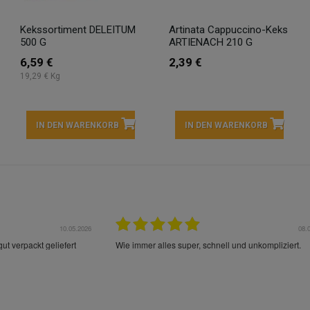
Kekssortiment DELEITUM
Artinata Cappuccino-Keks
500 G
ARTIENACH 210 G
6,59 €
2,39 €
19,29 € Kg
IN DEN WARENKORB
IN DEN WARENKORB
10.05.2026
08.
ut verpackt geliefert
Wie immer alles super, schnell und unkompliziert.