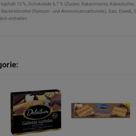
ehalt 15 %, Schokolade 6,7 % (Zucker, Kakaomasse, Kakaobutter, Em
, Backtriebmittel (Natrium- und Ammoniumcarbonate), Salz, Eiweiß, St
lch enthalten.
gorie: