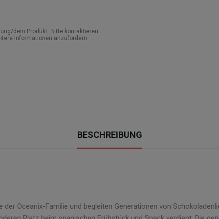
ung/dem Produkt. Bitte kontaktieren
itere Informationen anzufordern.
BESCHREIBUNG
se der Oceanix-Familie und begleiten Generationen von Schokolade
deren Platz beim spanischen Frühstück und Snack verdient. Die g