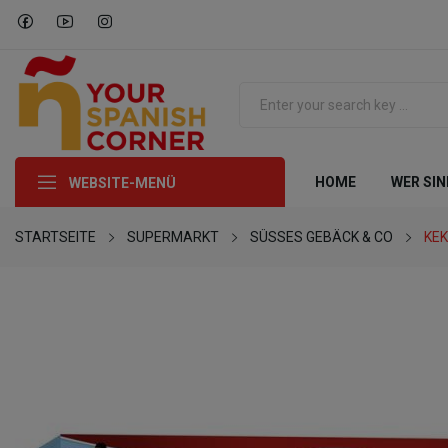
HOME
WER SIN
WEBSITE-MENÜ
STARTSEITE
SUPERMARKT
SÜSSES GEBÄCK & CO
KE