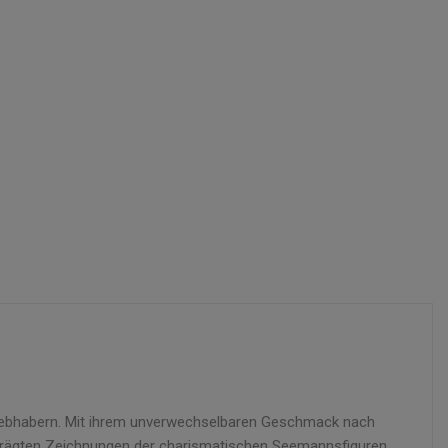
nliebhabern. Mit ihrem unverwechselbaren Geschmack nach
eprägten Zeichnungen der charismatischen Seemannsfiguren