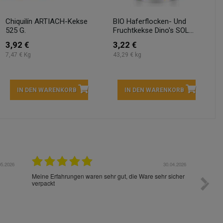
Chiquilín ARTIACH-Kekse
BIO Haferflocken- Und
525 G.
Fruchtkekse Dino's SOL...
3,92 €
3,22 €
7,47 € Kg
43,29 € kg
IN DEN WARENKORB
IN DEN WARENKORB
05.2026
30.04.2026
Meine Erfahrungen waren sehr gut, die Ware sehr sicher
Gute W
verpackt