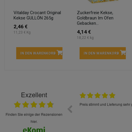
Vitalday Crocant Original
Zuckerfreie Kekse,
Kekse GULLÓN 265g
Goldbraun Im Ofen
Gebacken...
2,46 €
4,14 €
11,23 € Kg
18,22 € kg
IN DEN WARENKORB
IN DEN WARENKORB
Exzellent
15.05.2026
d schnell und im Guten Zustand geliefert
Preis stimmt und Lieferung sehr g
finden Sie einige der Rezensionen
hier.