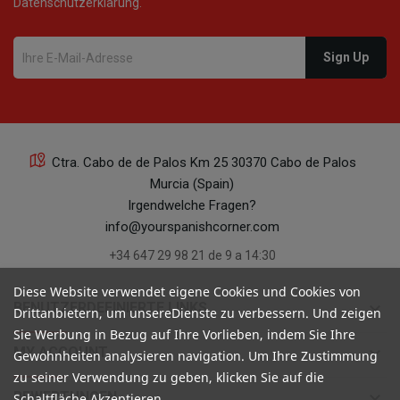
Datenschutzerklärung.
Ctra. Cabo de de Palos Km 25 30370 Cabo de Palos
Murcia (Spain)
Irgendwelche Fragen?
info@yourspanishcorner.com
+34 647 29 98 21 de 9 a 14:30
Diese Website verwendet eigene Cookies und Cookies von
keyboard_arrow_down
BENUTZERDEFINIERTE LINKS
Drittanbietern, um unsereDienste zu verbessern. Und zeigen
Sie Werbung in Bezug auf Ihre Vorlieben, indem Sie Ihre
keyboard_arrow_down
MY ACCOUNT
Gewohnheiten analysieren navigation. Um Ihre Zustimmung
zu seiner Verwendung zu geben, klicken Sie auf die
keyboard_arrow_down
BEWERTUNGEN
Schaltfläche Akzeptieren.