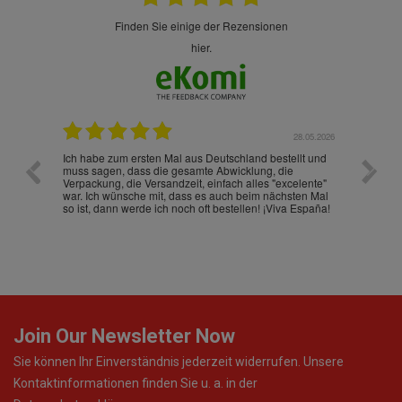
finden Sie einige der Rezensionen
hier.
.07.2026
28.05.2026
nd
Ich habe zum ersten Mal aus Deutschland bestellt und
Die War
muss sagen, dass die gesamte Abwicklung, die
gut an
Verpackung, die Versandzeit, einfach alles "excelente"
ist sch
war. Ich wünsche mit, dass es auch beim nächsten Mal
so ist, dann werde ich noch oft bestellen! ¡Viva España!
Join Our Newsletter Now
Sie können Ihr Einverständnis jederzeit widerrufen. Unsere
Kontaktinformationen finden Sie u. a. in der