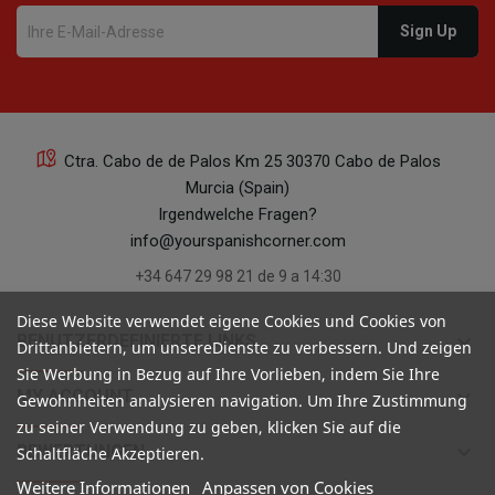
Ctra. Cabo de de Palos Km 25 30370 Cabo de Palos
Murcia (Spain)
Irgendwelche Fragen?
info@yourspanishcorner.com
+34 647 29 98 21 de 9 a 14:30
Diese Website verwendet eigene Cookies und Cookies von
keyboard_arrow_down
BENUTZERDEFINIERTE LINKS
Drittanbietern, um unsereDienste zu verbessern. Und zeigen
Sie Werbung in Bezug auf Ihre Vorlieben, indem Sie Ihre
keyboard_arrow_down
MY ACCOUNT
Gewohnheiten analysieren navigation. Um Ihre Zustimmung
zu seiner Verwendung zu geben, klicken Sie auf die
keyboard_arrow_down
BEWERTUNGEN
Schaltfläche Akzeptieren.
Weitere Informationen
Anpassen von Cookies