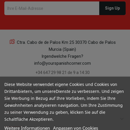
Ctra. Cabo de de Palos Km 25 30370 Cabo de Palos
Murcia (Spain)
Irgendwelche Fragen?
info@yourspanishcorner.com
+34 647 29 98 21 de 9 a 14:30
Diese Website verwendet eigene Cookies und Cookies von
keyboard_arrow_down
BENUTZERDEFINIERTE LINKS
Drittanbietern, um unsereDienste zu verbessern. Und zeigen
Sie Werbung in Bezug auf Ihre Vorlieben, indem Sie Ihre
keyboard_arrow_down
MY ACCOUNT
Gewohnheiten analysieren navigation. Um Ihre Zustimmung
zu seiner Verwendung zu geben, klicken Sie auf die
keyboard_arrow_down
BEWERTUNGEN
Schaltfläche Akzeptieren.
Weitere Informationen
Anpassen von Cookies