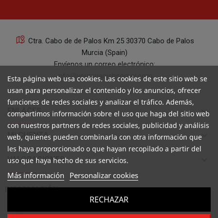
Ctra. Cabo de de Palos Km 25 30370 Cabo de Palos
Murcia (Spain)
Envíenos un correo electrónico:
info@yourspanishcorner.com
Esta página web usa cookies. Las cookies de este sitio web se
usan para personalizar el contenido y los anuncios, ofrecer
+34 647 29 98 21 de 9 a 14:30
funciones de redes sociales y analizar el tráfico. Además,
keyboard_arrow_down
ENLACES
compartimos información sobre el uso que haga del sitio web
con nuestros partners de redes sociales, publicidad y análisis
keyboard_arrow_down
MI CUENTA
web, quienes pueden combinarla con otra información que
les haya proporcionado o que hayan recopilado a partir del
keyboard_arrow_down
VALORACIONES
uso que haya hecho de sus servicios.
Más información
Personalizar cookies

INFORMACIÓN
RECHAZAR