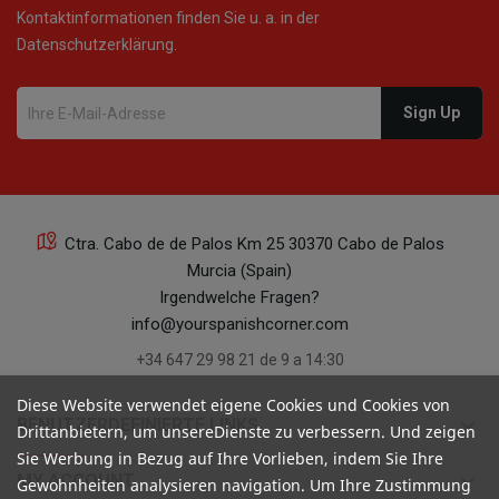
Kontaktinformationen finden Sie u. a. in der
Datenschutzerklärung.
Ctra. Cabo de de Palos Km 25 30370 Cabo de Palos
Murcia (Spain)
Irgendwelche Fragen?
info@yourspanishcorner.com
+34 647 29 98 21 de 9 a 14:30
Diese Website verwendet eigene Cookies und Cookies von
keyboard_arrow_down
BENUTZERDEFINIERTE LINKS
Drittanbietern, um unsereDienste zu verbessern. Und zeigen
Sie Werbung in Bezug auf Ihre Vorlieben, indem Sie Ihre
keyboard_arrow_down
MY ACCOUNT
Gewohnheiten analysieren navigation. Um Ihre Zustimmung