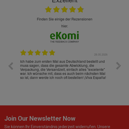
finden Sie einige der Rezensionen
hier.
.07.2026
28.05.2026
nd
Ich habe zum ersten Mal aus Deutschland bestellt und
Die War
muss sagen, dass die gesamte Abwicklung, die
gut an
Verpackung, die Versandzeit, einfach alles "excelente"
ist sch
war. Ich wünsche mit, dass es auch beim nächsten Mal
so ist, dann werde ich noch oft bestellen! ¡Viva España!
Join Our Newsletter Now
Sie können Ihr Einverständnis jederzeit widerrufen. Unsere