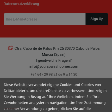
Datenschutzerklärung.
Ctra. Cabo de de Palos Km 25 30370 Cabo de Palos
Murcia (Spain)
Irgendwelche Fragen?
info@yourspanishcorner.com
+34 647 29 98 21 de 9 a 14:30
Diese Website verwendet eigene Cookies und Cookies von
keyboard_arrow_down
BENUTZERDEFINIERTE LINKS
Drittanbietern, um unsereDienste zu verbessern. Und zeigen
Sie Werbung in Bezug auf Ihre Vorlieben, indem Sie Ihre
keyboard_arrow_down
MY ACCOUNT
Gewohnheiten analysieren navigation. Um Ihre Zustimmung
zu seiner Verwendung zu geben, klicken Sie auf die