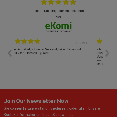
finden Sie einige der Rezensionen
hier.
.07.2026
28.05.2026
nd
Ich habe zum ersten Mal aus Deutschland bestellt und
Die War
muss sagen, dass die gesamte Abwicklung, die
gut an
Verpackung, die Versandzeit, einfach alles "excelente"
ist sch
war. Ich wünsche mit, dass es auch beim nächsten Mal
so ist, dann werde ich noch oft bestellen! ¡Viva España!
Join Our Newsletter Now
Sie können Ihr Einverständnis jederzeit widerrufen. Unsere
Kontaktinformationen finden Sie u. a. in der