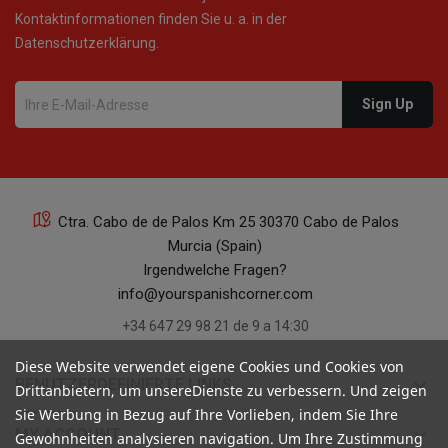
Kontaktinformationen finden Sie u. a. in der
Datenschutzerklärung.
Ctra. Cabo de de Palos Km 25 30370 Cabo de Palos
Murcia (Spain)
Irgendwelche Fragen?
info@yourspanishcorner.com
+34 647 29 98 21 de 9 a 14:30
Diese Website verwendet eigene Cookies und Cookies von
keyboard_arrow_down
BENUTZERDEFINIERTE LINKS
Drittanbietern, um unsereDienste zu verbessern. Und zeigen
Sie Werbung in Bezug auf Ihre Vorlieben, indem Sie Ihre
keyboard_arrow_down
MY ACCOUNT
Gewohnheiten analysieren navigation. Um Ihre Zustimmung