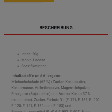
BESCHREIBUNG
Inhalt: 20g
Marke: Lacasa
Spezifikationen:-
Inhaltsstoffe und Allergene:
Milchschokolade (62 %) (Zucker, Kakaobutter,
Kakaomasse, Vollmilchpulver, Magermilchpulver,
Emulgator (Sojalecithin) und Aroma. Kakao 37 %
mindestens), Zucker, Farbstoffe (E-171, E-163, E -101,
E-120, E-141, E-160a und E-153) und
Beschichtungsmittel (E-414, E-903, E-901). Kann