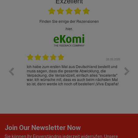
Exzellent
finden Sie einige der Rezensionen
hier.
.07.2026
28.05.2026
nd
Ich habe zum ersten Mal aus Deutschland bestellt und
Die War
muss sagen, dass die gesamte Abwicklung, die
gut an
Verpackung, die Versandzeit, einfach alles "excelente"
ist sch
war. Ich wünsche mit, dass es auch beim nächsten Mal
so ist, dann werde ich noch oft bestellen! ¡Viva España!
Join Our Newsletter Now
Sie können Ihr Einverständnis jederzeit widerrufen. Unsere