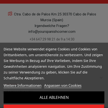
Ctra. Cabo de de Palos Km 25 30370 Cabo de Palos
Murcia (Spain)
Irgendwelche Fragen?
info@yourspanishcorner.com
+34 647 29 98 21 de 9 a 14:30
Diese Website verwendet eigene Cookies und Cookies von
keyboard_arrow_down
BENUTZERDEFINIERTE LINKS
Drittanbietern, um unsereDienste zu verbessern. Und zeigen
Sie Werbung in Bezug auf Ihre Vorlieben, indem Sie Ihre
keyboard_arrow_down
MY ACCOUNT
Gewohnheiten analysieren navigation. Um Ihre Zustimmung
zu seiner Verwendung zu geben, klicken Sie auf die
keyboard_arrow_down
BEWERTUNGEN
Schaltfläche Akzeptieren.
Weitere Informationen
Anpassen von Cookies

INFORMATIONEN
ALLE ABLEHNEN