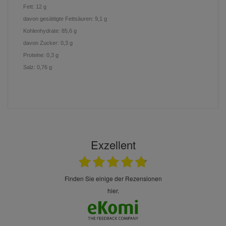
Fett:
12
g
davon gesättigte Fettsäuren:
9,1
g
Kohlenhydrate:
85,6
g
davon Zucker:
0,3
g
Proteine:
0,3
g
Salz:
0,76
g
Exzellent
finden Sie einige der Rezensionen
hier.