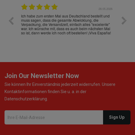
.07.2026
28.05.2026
nd
Ich habe zum ersten Mal aus Deutschland bestellt und
Die War
muss sagen, dass die gesamte Abwicklung, die
gut an
Verpackung, die Versandzeit, einfach alles "excelente"
ist sch
war. Ich wünsche mit, dass es auch beim nächsten Mal
so ist, dann werde ich noch oft bestellen! ¡Viva España!
Join Our Newsletter Now
Sie können Ihr Einverständnis jederzeit widerrufen. Unsere
Kontaktinformationen finden Sie u. a. in der
Datenschutzerklärung.