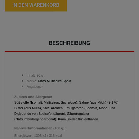
IN DEN WARENKORB
BESCHREIBUNG
Inhalt:
90 g
Marke:
Mars Multisales Spain
Angaben: -
Zutaten und Allergene:
Süßstoffe (Isomalt, Maltitsirup, Sucralose), Sahne (aus Milch) (9,1 %),
Butter (aus Milch), Salz, Aromen, Emulgatoren (Lecithin, Mono- und
Diglyceride von Speisefettsäuren), Säureregulator
(Natriumhydrogencarbonat). Kann Sojalecithin enthalten.
Nährwertinformationen (100 g):
Energiewert:
1305 kJ / 315 kcal