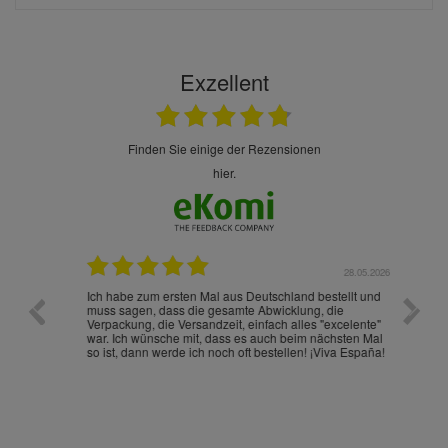
Exzellent
finden Sie einige der Rezensionen
hier.
.07.2026
28.05.2026
nd
Ich habe zum ersten Mal aus Deutschland bestellt und
Die War
muss sagen, dass die gesamte Abwicklung, die
gut an
Verpackung, die Versandzeit, einfach alles "excelente"
ist sch
war. Ich wünsche mit, dass es auch beim nächsten Mal
so ist, dann werde ich noch oft bestellen! ¡Viva España!